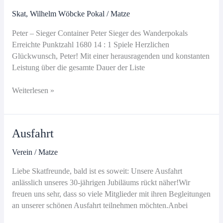
Skat
,
Wilhelm Wöbcke Pokal
/
Matze
Peter – Sieger Container Peter Sieger des Wanderpokals
Erreichte Punktzahl 1680 14 : 1 Spiele Herzlichen
Glückwunsch, Peter! Mit einer herausragenden und konstanten
Leistung über die gesamte Dauer der Liste
Wilhelm
Weiterlesen »
Wöbcke
Pokal
2025
Ausfahrt
Verein
/
Matze
Liebe Skatfreunde, bald ist es soweit: Unsere Ausfahrt
anlässlich unseres 30-jährigen Jubiläums rückt näher!Wir
freuen uns sehr, dass so viele Mitglieder mit ihren Begleitungen
an unserer schönen Ausfahrt teilnehmen möchten.Anbei