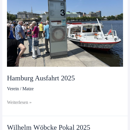
Hamburg Ausfahrt 2025
Verein
/
Matze
Hamburg
Weiterlesen »
Ausfahrt
2025
Wilhelm Wöbcke Pokal 2025