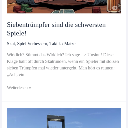
Siebentrümpfer sind die schwersten
Spiele!
Skat
,
Spiel Verbessern
,
Taktik
/
Matze
Wirklich? Stimmt das Wirklich? Ich sage => Unsinn! Diese
Klage hallt oft durch Skatrunden, wenn ein Spieler mit stolzen
sieben Trümpfen mal wieder untergeht. Man hört es raunen:
„Ach, ein
Siebentrümpfer
Weiterlesen »
sind
die
schwersten
Spiele!