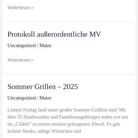
Jedermann
Weiterlesen »
Preisskat
2026
Protokoll außerordentliche MV
Uncategorized
/
Matze
Protokoll
Weiterlesen »
außerordentliche
MV
Sommer Grillen – 2025
Uncategorized
/
Matze
Letzten Freitag fand unser großes Sommer-Grillfest statt! Mit
über 35 Skatfreunden und Familienangehörigen trafen wir uns
im „Clubbi“ zu einem rundum gelungenen Abend. Es gab
leckere Steaks, saftige Würstchen und