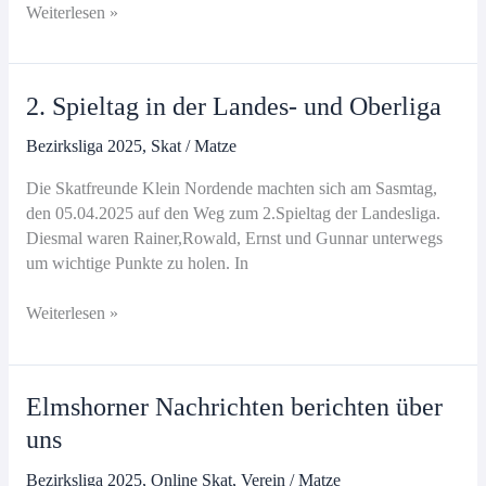
Ausfahrt
Weiterlesen »
2. Spieltag in der Landes- und Oberliga
Bezirksliga 2025
,
Skat
/
Matze
Die Skatfreunde Klein Nordende machten sich am Sasmtag,
den 05.04.2025 auf den Weg zum 2.Spieltag der Landesliga.
Diesmal waren Rainer,Rowald, Ernst und Gunnar unterwegs
um wichtige Punkte zu holen. In
2.
Weiterlesen »
Spieltag
in
der
Elmshorner Nachrichten berichten über
Landes-
uns
und
Oberliga
Bezirksliga 2025
,
Online Skat
,
Verein
/
Matze