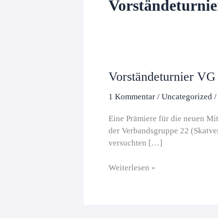
Vorständeturnie
Vorständeturnier VG
1 Kommentar
/
Uncategorized
Eine Prämiere für die neuen Mi
der Verbandsgruppe 22 (Skatve
versuchten […]
Vorständeturnier
Weiterlesen »
VG
22
–
2023