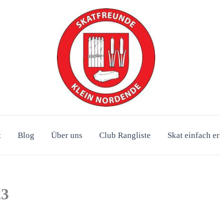
t
Blog
Über uns
Club Rangliste
Skat einfach er
23